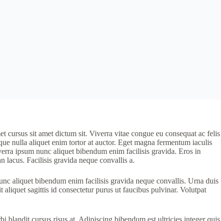
et cursus sit amet dictum sit. Viverra vitae congue eu consequat ac felis
tique nulla aliquet enim tortor at auctor. Eget magna fermentum iaculis
verra ipsum nunc aliquet bibendum enim facilisis gravida. Eros in
 lacus. Facilisis gravida neque convallis a.
unc aliquet bibendum enim facilisis gravida neque convallis. Urna duis
 aliquet sagittis id consectetur purus ut faucibus pulvinar. Volutpat
 blandit cursus risus at. Adipiscing bibendum est ultricies integer quis