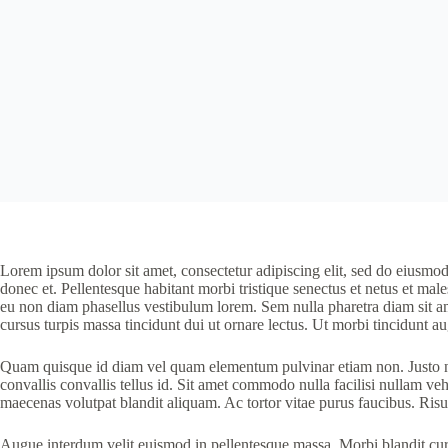
Lorem ipsum dolor sit amet, consectetur adipiscing elit, sed do eiusmod 
donec et. Pellentesque habitant morbi tristique senectus et netus et male
eu non diam phasellus vestibulum lorem. Sem nulla pharetra diam sit ame
cursus turpis massa tincidunt dui ut ornare lectus. Ut morbi tincidunt
Quam quisque id diam vel quam elementum pulvinar etiam non. Justo nec
convallis convallis tellus id. Sit amet commodo nulla facilisi nullam veh
maecenas volutpat blandit aliquam. Ac tortor vitae purus faucibus. Ris
Augue interdum velit euismod in pellentesque massa. Morbi blandit cursu