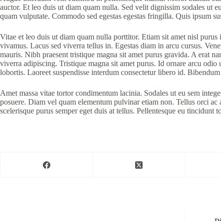
auctor. Et leo duis ut diam quam nulla. Sed velit dignissim sodales ut
quam vulputate. Commodo sed egestas egestas fringilla. Quis ipsum sus
Vitae et leo duis ut diam quam nulla porttitor. Etiam sit amet nisl purus
vivamus. Lacus sed viverra tellus in. Egestas diam in arcu cursus. Venena
mauris. Nibh praesent tristique magna sit amet purus gravida. A erat n
viverra adipiscing. Tristique magna sit amet purus. Id ornare arcu odio 
lobortis. Laoreet suspendisse interdum consectetur libero id. Bibendum 
Amet massa vitae tortor condimentum lacinia. Sodales ut eu sem intege
posuere. Diam vel quam elementum pulvinar etiam non. Tellus orci ac auc
scelerisque purus semper eget duis at tellus. Pellentesque eu tincidunt to