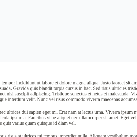
tempor incididunt ut labore et dolore magna aliqua. Justo laoreet sit am
suada. Gravida quis blandit turpis cursus in hac. Sed risus ultricies tris
t nisl suscipit adipiscing. Tristique senectus et netus et malesuada. Vi
 augue interdum velit. Nunc vel risus commodo viverra maecenas accumsan
 ultrices dui sapien eget mi. Erat nam at lectus urna. Viverra ipsum n
icula ipsum a. Faucibus vitae aliquet nec ullamcorper sit amet. Eget velit
us quis varius quam quisque id diam vel.
s risus at ultrices mi tempus imperdiet nulla. Aliquam vestibulum morbi