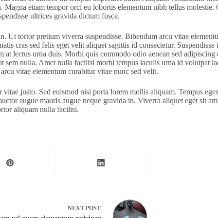
 eu. Magna etiam tempor orci eu lobortis elementum nibh tellus molestie
pendisse ultrices gravida dictum fusce.
 in. Ut tortor pretium viverra suspendisse. Bibendum arcu vitae elementum
tis cras sed felis eget velit aliquet sagittis id consectetur. Suspendiss
am at lectus urna duis. Morbi quis commodo odio aenean sed adipiscing d
ut sem nulla. Amet nulla facilisi morbi tempus iaculis urna id volutpat l
arcu vitae elementum curabitur vitae nunc sed velit.
r vitae justo. Sed euismod nisi porta lorem mollis aliquam. Tempus ege
tor augue mauris augue neque gravida in. Viverra aliquet eget sit amet.
rtor aliquam nulla facilisi.
NEXT
POST