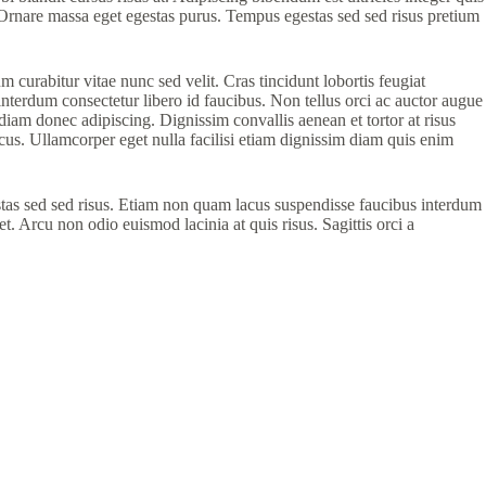
. Ornare massa eget egestas purus. Tempus egestas sed sed risus pretium
 curabitur vitae nunc sed velit. Cras tincidunt lobortis feugiat
e interdum consectetur libero id faucibus. Non tellus orci ac auctor augue
iam donec adipiscing. Dignissim convallis aenean et tortor at risus
acus. Ullamcorper eget nulla facilisi etiam dignissim diam quis enim
stas sed sed risus. Etiam non quam lacus suspendisse faucibus interdum
 Arcu non odio euismod lacinia at quis risus. Sagittis orci a