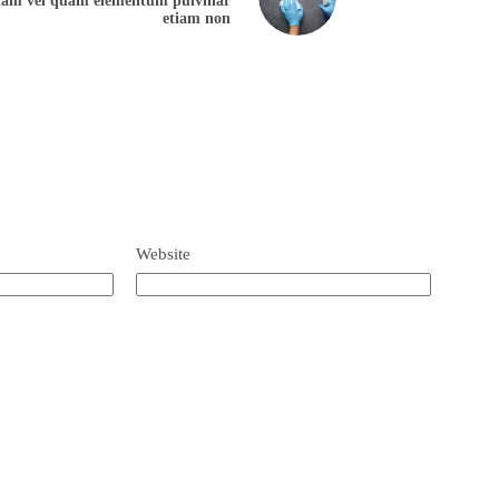
iam vel quam elementum pulvinar
etiam non
Website