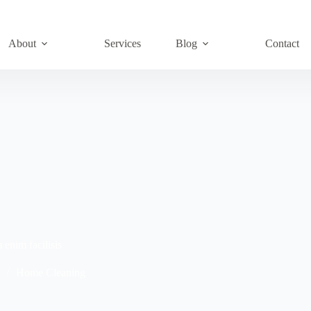
About
Services
Blog
Contact
enim facilisis
2
Home Cleaning